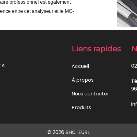
aire professionnel est également
érence entre cet analyseur et le MC-
Liens rapides
N
TA.
02
Accueil
À propos
Té
96
Nous contacter
in
Produits
© 2026 BHC-EURL